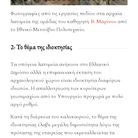
1
2
3
4
5
6
7
8
9
10
11
12
13
14
15
16
17
18
1
24
25
26
Φωτογραφίες από τις εργασίες πεδίου στα αρχαία
λατομεία της ομάδας του καθηγητή
Β. Μαρίνου
από
το Εθνικό Μετσόβιο Πολυτεχνείο.
2- Το θέμα της ιδιοκτησίας
Τα υπόγεια λατομεία ανήκουν στο Ελληνικό
Δημόσιο αλλά η επιφανειακή έκταση του
αρχαιολογικού χώρου είναι ιδιοκτησία διαφόρων
ιδιωτών. Η απαλλοτρίωση των κυριότερων
γεωτεμαχίων από το Υπουργείο προχωρά με πολύ
αργό ρυθμό.
Κατά τη διάρκεια του καλοκαιριού, το θέμα της
ιδιοκτησίας έλαβε μεγάλη δημοσιότητα λόγω της
πρότασης της εταιρείας που εκμεταλλεύεται τα