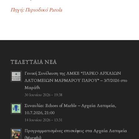
Πηγή: Περιοδικό Parola
ΤΕΛΕΥΤΑΊΑ ΝΈΑ
Γενική Συνέλευση της ΑΜΚΕ “ΠΑΡΚΟ ΑΡΧΑΙΩΝ
ΛΑΤΟΜΕΙΩΝ ΜΑΡΜΑΡΟΥ ΠΑΡΟΥ” – 3/7/2026 στο
Μαράθι
30 Ιουνίου 2026 - 19:38
Συναυλία: Echoes of Marble – Αρχαία Λατομεία,
10.7.2026, 21:00
14 Ιουνίου 2026 - 13:31
Προγραμματισμένες επισκέψεις στα Αρχαία Λατομεία
(Marathi)