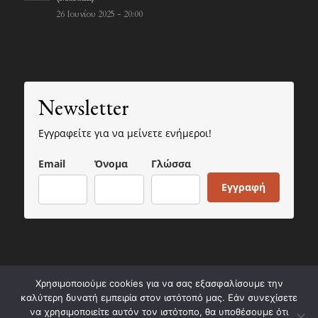
26 Ιουνίου 2025 - 20:00
Newsletter
Εγγραφείτε για να μείνετε ενήμεροι!
Email
Όνομα
Γλώσσα
Εγγραφή
Χρησιμοποιούμε cookies για να σας εξασφαλίσουμε την
© Copyright - Paros Ancient Marble Quarries Park AMKE
καλύτερη δυνατή εμπειρία στον ιστότοπό μας. Εάν συνεχίσετε
να χρησιμοποιείτε αυτόν τον ιστότοπο, θα υποθέσουμε ότι