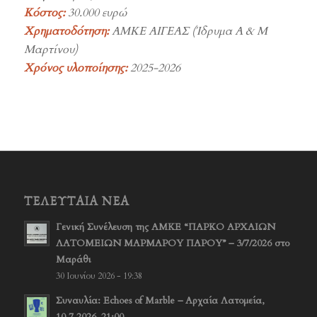
Κόστος:
30.000 ευρώ
Χρηματοδότηση:
ΑΜΚΕ ΑΙΓΕΑΣ (Ίδρυμα A & M
Μαρτίνου)
Χρόνος υλοποίησης:
2025-2026
ΤΕΛΕΥΤΑΊΑ ΝΈΑ
Γενική Συνέλευση της ΑΜΚΕ “ΠΑΡΚΟ ΑΡΧΑΙΩΝ
ΛΑΤΟΜΕΙΩΝ ΜΑΡΜΑΡΟΥ ΠΑΡΟΥ” – 3/7/2026 στο
Μαράθι
30 Ιουνίου 2026 - 19:38
Συναυλία: Echoes of Marble – Αρχαία Λατομεία,
10.7.2026, 21:00