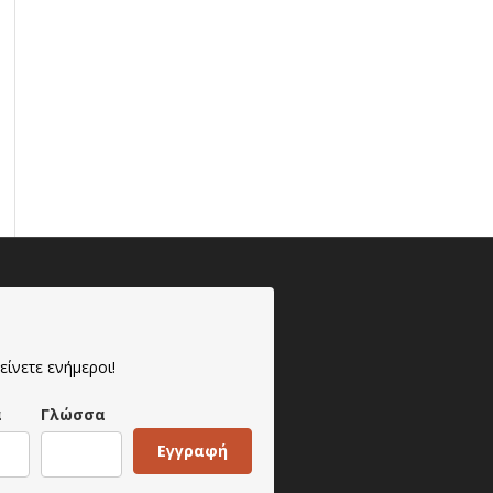
είνετε ενήμεροι!
α
Γλώσσα
Εγγραφή