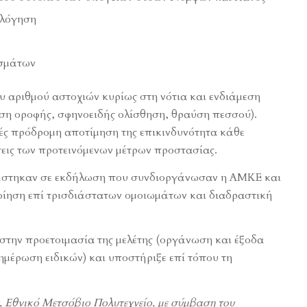
ολόγηση
εσμάτων
υ αριθμού αστοχιών κυρίως στη νότια και ενδιάμεση
η οροφής, σφηνοειδής ολίσθηση, θραύση πεσσού).
οές πρόδρομη αποτίμηση της επικινδυνότητα κάθε
σεις των προτεινόμενων μέτρων προστασίας.
ιάστηκαν σε εκδήλωση που συνδιοργάνωσαν η ΑΜΚΕ και
ποίηση επί τρισδιάστατων ομοιωμάτων και διαδραστική
την προετοιμασία της μελέτης (οργάνωση και έξοδα
μέρωση ειδικών) και υποστήριξε επί τόπου τη
,
Εθνικό Μετσόβιο Πολυτεχνείο, με σύμβαση του