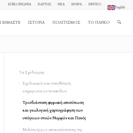
ΕΠΙΚΟΙΝΩΝΙΑ
ΧΑΡΤΗΣ
ΝΕΑ
ΆΡΘΡΑ
ΒΙΝΤΕΟ
English
Ι ΕΙΜΑΣΤΕ
ΙΣΤΟΡΙΑ
ΠΟΛΙΤΙΣΜΟΣ
ΤΟ ΠΑΡΚΟ
Τα Σχέδια μας
Σχεδιασμός και τοποθέτηση
ενημερωτικών πινακίδων
Tρισδιάστατη ψηφιακή αποτύπωση
και γεωλογική χαρτογράφηση των
υπόγειων στοών Νυμφών και Πανός
Mελέτη έργων αποκατάστασης της