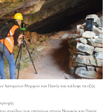
ων λατομείων Νυμφών και Πανός και κάλυψε τα εξής
εριοχής
του συνόλου των υπόγειων στοών Νυμφών και Πανός