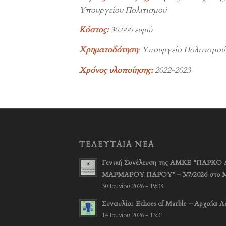
Υπουργείου Πολιτισμού
Κόστος:
30.000
ευρώ
Χρηματοδότηση
: Υπουργείο Πολιτισμού
Χρόνος υλοποίησης:
2022-2023
ΤΕΛΕΥΤΑΊΑ ΝΈΑ
Γενική Συνέλευση της ΑΜΚΕ “ΠΑΡ
ΜΑΡΜΑΡΟΥ ΠΑΡΟΥ” – 3/7/2026 στο 
30 Ιουνίου 2026 - 19:38
Συναυλία: Echoes of Marble – Αρχαία Λα
14 Ιουνίου 2026 - 13:31