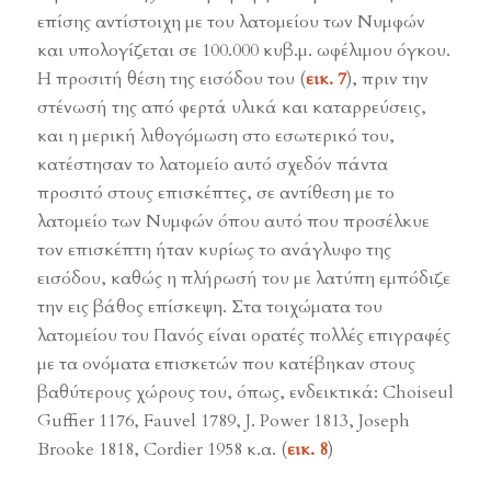
επίσης αντίστοιχη με του λατομείου των Νυμφών
και υπολογίζεται σε 100.000 κυβ.μ. ωφέλιμου όγκου.
Η προσιτή θέση της εισόδου του (
εικ. 7
), πριν την
στένωσή της από φερτά υλικά και καταρρεύσεις,
και η μερική λιθογόμωση στο εσωτερικό του,
κατέστησαν το λατομείο αυτό σχεδόν πάντα
προσιτό στους επισκέπτες, σε αντίθεση με το
λατομείο των Νυμφών όπου αυτό που προσέλκυε
τον επισκέπτη ήταν κυρίως το ανάγλυφο της
εισόδου, καθώς η πλήρωσή του με λατύπη εμπόδιζε
την εις βάθος επίσκεψη. Στα τοιχώματα του
λατομείου του Πανός είναι ορατές πολλές επιγραφές
με τα ονόματα επισκετών που κατέβηκαν στους
βαθύτερους χώρους του, όπως, ενδεικτικά: Choiseul
Guffier 1176, Fauvel 1789, J. Power 1813, Joseph
Brooke 1818, Cordier 1958 κ.α. (
εικ. 8
)