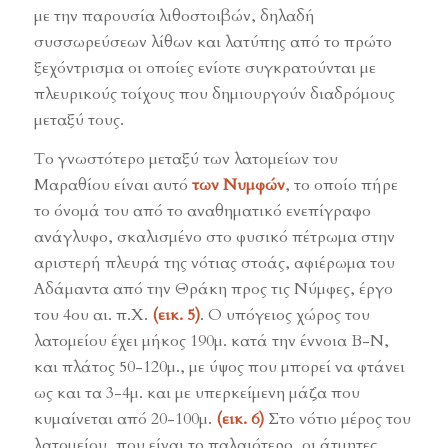
με την παρουσία λιθοστοιβών, δηλαδή
συσσωρεύσεων λίθων και λατύπης από το πρώτο
ξεχόντρισμα οι οποίες ενίοτε συγκρατούνται με
πλευρικούς τοίχους που δημιουργούν διαδρόμους
μεταξύ τους.
Το γνωστότερο μεταξύ των λατομείων του
Μαραθίου είναι αυτό
των Νυμφών
, το οποίο πήρε
το όνομά του από το αναθηματικό ενεπίγραφο
ανάγλυφο, σκαλισμένο στο φυσικό πέτρωμα στην
αριστερή πλευρά της νότιας στοάς, αφιέρωμα του
Αδάμαντα από την Θράκη προς τις Νύμφες, έργο
του 4ου αι. π.Χ.
(εικ. 5)
. Ο υπόγειος χώρος του
λατομείου έχει μήκος 190μ. κατά την έννοια Β-Ν,
και πλάτος 50-120μ., με ύψος που μπορεί να φτάνει
ως και τα 3-4μ. και με υπερκείμενη μάζα που
κυμαίνεται από 20-100μ.
(εικ. 6)
Στο νότιο μέρος του
λατομείου, που είναι το παλαιότερο, οι άτμητες