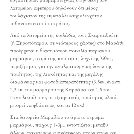
εργαστηρίων μαρμαροτεχνίας στην θέση των
λατομείων αφετέρου δηλώνουν ότι μέρος
τουλάχιστον της εκμετάλλευσης ελεγχόταν
πιθανότατα από το κράτος.
Από τα λατομεία της κοιλάδας τους Σκαρπαθιώτη
(ή Ξηροπόταμου, σε νεώτερους χάρτες) στο Μαράθι
προέρχεται η διασημότερη ποικιλία παριακού
μαρμάρου, ο αρίστης ποιότητας λυχνίτης λίθος,
περιζήτητος για την αγαλματουργική λόγω της
ποιότητας, της λευκότητας και της μεγάλης
διαφάνειας και φωτοδιαπερατότητας (3,5εκ. έναντι
2,5 εκ. του μαρμάρου της Καρράρα και 1,5 του
Πεντελικού) που, σε εξαιρετικής ποιότητας υλικό,
μπορεί να φθάσει ως και τα 12 εκ.!
Στα λατομεία Μαραθίου το άριστο στρώμα
μαρμάρου, πάχους 1-3μ., εντοπίζεται μεταξύ
άλλων, παχύτερων κυανότεφρων στρωμάτων και