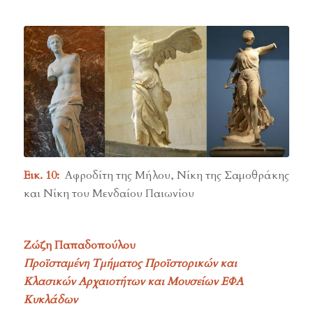
Εικ. 10:
Αφροδίτη της Μήλου, Νίκη της Σαμοθράκης
και Νίκη του Μενδαίου Παιωνίου
Ζώζη Παπαδοπούλου
Προϊσταμένη Τμήματος Προϊστορικών και
Κλασικών Αρχαιοτήτων και Μουσείων ΕΦΑ
Κυκλάδων