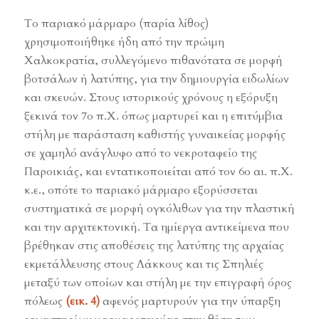
Το παριακό μάρμαρο (παρία λίθος)
χρησιμοποιήθηκε ήδη από την πρώιμη
Χαλκοκρατία, συλλεγόμενο πιθανότατα σε μορφή
βοτσάλων ή λατύπης, για την δημιουργία ειδωλίων
και σκευών. Στους ιστορικούς χρόνους η εξόρυξη
ξεκινά τον 7ο π.Χ. όπως μαρτυρεί και η επιτύμβια
στήλη με παράσταση καθιστής γυναικείας μορφής
σε χαμηλό ανάγλυφο από το νεκροταφείο της
Παροικιάς, και εντατικοποιείται από τον 6ο αι. π.Χ.
κ.ε., οπότε το παριακό μάρμαρο εξορύσσεται
συστηματικά σε μορφή ογκόλιθων για την πλαστική
και την αρχιτεκτονική. Τα ημίεργα αντικείμενα που
βρέθηκαν στις αποθέσεις της λατύπης της αρχαίας
εκμετάλλευσης στους Λάκκους και τις Σπηλιές
μεταξύ των οποίων και στήλη με την επιγραφή όρος
πόλεως
(εικ. 4)
αφενός μαρτυρούν για την ύπαρξη