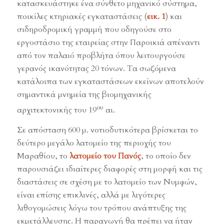
κατασκευάστηκε ένα σύνθετο μηχανικό σύστημα,
ποικίλες κτηριακές εγκαταστάσεις (
εικ. 1
) και
σιδηροδρομική γραμμή που οδηγούσε στο
εργοστάσιο της εταιρείας στην Παροικιά απέναντι
από τον παλαιό προβλήτα όπου λειτουργούσε
γερανός ικανότητας 20 τόνων. Τα σωζόμενα
κατάλοιπα των εγκαταστάσεων εκείνων αποτελούν
σημαντικά μνημεία της βιομηχανικής
ου
αρχιτεκτονικής του 19
αι.
Σε απόσταση 600 μ. νοτιοδυτικότερα βρίσκεται το
δεύτερο μεγάλο λατομείο της περιοχής του
Μαραθίου, το
λατομείο του Πανός
, το οποίο δεν
παρουσιάζει ιδιαίτερες διαφορές στη μορφή και τις
διαστάσεις σε σχέση με το λατομείο των Νυμφών,
είναι επίσης επικλινές, αλλά με λιγότερες
λιθογομώσεις λόγω του τρόπου ανάπτυξης της
εκμετάλλευσης. Η παραγωγή θα πρέπει να ήταν