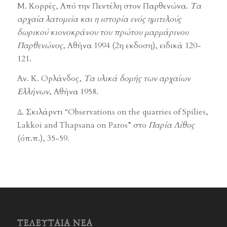
Μ. Κορρές, Από την Πεντέλη στον Παρθενώνα.
Τα
αρχαία λατομεία και η ιστορία ενός ημιτελούς
δωρικού κιονοκράνου του πρώτου μαρμάρινου
Παρθενώνος
, Αθήνα 1994 (2η εκδοση), ειδικά 120-
121.
Αν. Κ. Ορλάνδος,
Τα υλικά δομής των αρχαίων
Ελλήνων
, Αθήνα 1958.
Δ. Σκιλάρντι “Οbservations on the quarries of Spilies,
Lakkoi and Thapsana on Paros” στο
Παρία Λίθος
(όπ.π.), 35-59.
ΤΕΛΕΥΤΑΊΑ ΝΈΑ