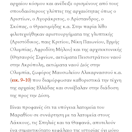
αρχαίου κόσμου και ανέδειξε ορισμένους από τους
σπουδαιότερους γλύπτες της αρχαιότητας όπως ο
Αριστίων, ο Αγοράκριτος, ο Αρίστανδρος, ο
Σκόπας, ο Θρασυμήδης κ.α. Στην παρία λίθο
φιλοτεχνήθηκαν αριστουργήματα της γλυπτικής
(Αριστόδικος, παις Κριτίου, Νίκη Παιωνίου, Ερμής
Ολυμπίας, Αφροδίτη Μήλου) και της αρχιτεκτονικής
(Θησαυρός Σιφνίων, αετώματα Πεισιστράτιου ναού
στην Ακρόπολη, αετώματα ναού Διός στην
Ολυμπία, ζωφόρος Μαυσωλείου Αλικαρνασσού κ.α.
(
εικ. 9-10
) που διαμόρφωσαν καθοριστικά την τέχνη
της αρχαίας Ελλάδας και συνέβαλαν στην διάδοση
της προς την Δύση.
Είναι προφανές ότι τα υπόγεια λατομεία του
Mαραθίου σε συνάρτηση με τα λατομεία στους
Λάκκους, τις Σπηλιές και τα Θαψανά, αποτελούν
ένα σημαντικότατο κεφάλαιο της ιστορίας όχι μόνο