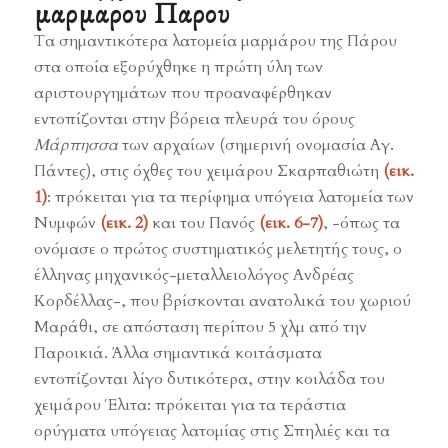
μαρμαρου Παρου
Τα σημαντικότερα λατομεία μαρμάρου της Πάρου
στα οποία εξορύχθηκε η πρώτη ύλη των
αριστουργημάτων που προαναφέρθηκαν
εντοπίζονται στην βόρεια πλευρά του όρους
Μάρπησσα
των αρχαίων (σημερινή ονομασία Αγ.
Πάντες), στις όχθες του χειμάρου Σκαρπαθιώτη
(εικ.
1)
: πρόκειται για τα περίφημα υπόγεια λατομεία των
Νυμφών
(εικ. 2)
και του Πανός
(εικ. 6-7)
, -όπως τα
ονόμασε ο πρώτος συστηματικός μελετητής τους, ο
έλληνας μηχανικός-μεταλλειολόγος Ανδρέας
Κορδέλλας-, που βρίσκονται ανατολικά του χωριού
Μαράθι, σε απόσταση περίπου 5 χλμ από την
Παροικιά. Άλλα σημαντικά κοιτάσματα
εντοπίζονται λίγο δυτικότερα, στην κοιλάδα του
χειμάρου Έλιτα: πρόκειται για τα τεράστια
ορύγματα υπόγειας λατομίας στις Σπηλιές και τα