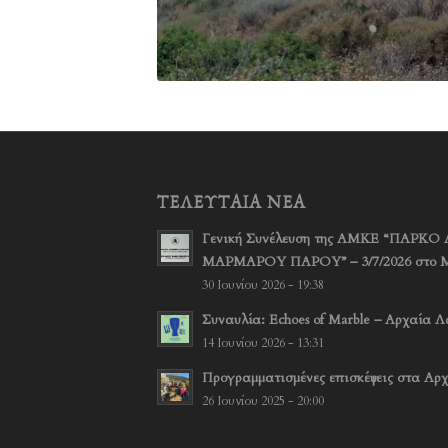
ΤΕΛΕΥΤΑΊΑ ΝΈΑ
Γενική Συνέλευση της ΑΜΚΕ “ΠΑΡ
ΜΑΡΜΑΡΟΥ ΠΑΡΟΥ” – 3/7/2026 στο 
30 Ιουνίου 2026 - 19:38
Συναυλία: Echoes of Marble – Αρχαία Λα
14 Ιουνίου 2026 - 13:31
Προγραμματισμένες επισκέψεις στα Αρχ
26 Ιουνίου 2025 - 20:00