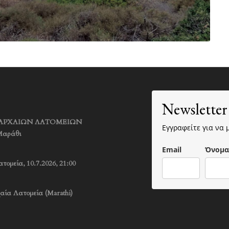
Newsletter
ΚΟ ΑΡΧΑΙΩΝ ΛΑΤΟΜΕΙΩΝ
Εγγραφείτε για να 
Μαράθι
Email
Όνομα
τομεία, 10.7.2026, 21:00
αία Λατομεία (Marathi)