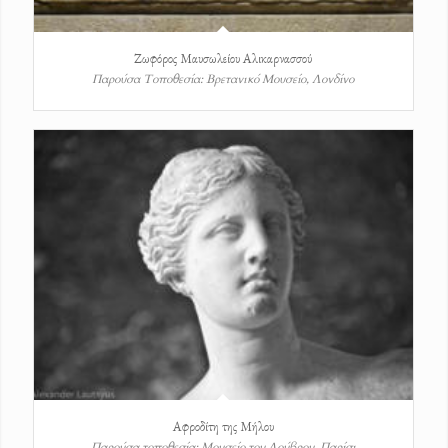
Ζωφόρος Μαυσωλείου Αλικαρνασσού
Παρούσα Τοποθεσία: Βρετανικό Μουσείο, Λονδίνο
Αφροδίτη της Μήλου
Παρούσα τοποθεσία: Μουσείο του Λούβρου, Παρίσι