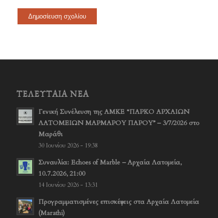
ΤΕΛΕΥΤΑΊΑ ΝΈΑ
Γενική Συνέλευση της ΑΜΚΕ “ΠΑΡΚΟ ΑΡΧΑΙΩΝ
ΛΑΤΟΜΕΙΩΝ ΜΑΡΜΑΡΟΥ ΠΑΡΟΥ” – 3/7/2026 στο
Μαράθι
30 Ιουνίου 2026 - 19:38
Συναυλία: Echoes of Marble – Αρχαία Λατομεία,
10.7.2026, 21:00
14 Ιουνίου 2026 - 13:31
Προγραμματισμένες επισκέψεις στα Αρχαία Λατομεία
(Marathi)