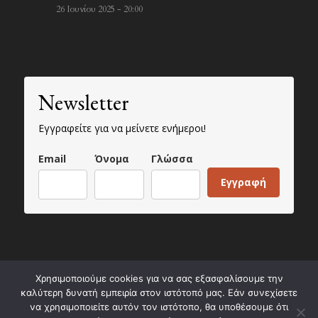
26 Ιουνίου 2025 - 20:00
Newsletter
Εγγραφείτε για να μείνετε ενήμεροι!
Email
Όνομα
Γλώσσα
Εγγραφή
Χρησιμοποιούμε cookies για να σας εξασφαλίσουμε την
© Copyright - Paros Ancient Marble Quarries Park AMKE
καλύτερη δυνατή εμπειρία στον ιστότοπό μας. Εάν συνεχίσετε
να χρησιμοποιείτε αυτόν τον ιστότοπο, θα υποθέσουμε ότι